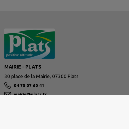
MAIRIE - PLATS
30 place de la Mairie, 07300 Plats
04 75 07 60 41
mairie@plats.fr
M'Y RENDRE
www.plats.fr/