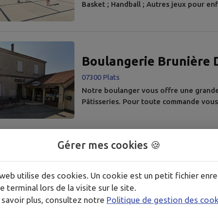
Basket ; Handball ; Autres jeux pour enf
dans le respect des règles d'usage. À n
toilettes publiques juxtaposent l'espac
Boulangerie Brunière
07300 Plats
Notre boulanger vous offre une grande v
Pâtisseries. Pour toute commande vous 
Gérer mes cookies 🍪
Point de vue sur le vil
41 Les Terres de Pagarand, 07300 Plats
web utilise des cookies. Un cookie est un petit fichier enre
e terminal lors de la visite sur le site.
Accessible à pied ou en VTT, ce magnif
360 degrés sur notre beau village et les
 savoir plus, consultez notre
Politique de gestion des coo