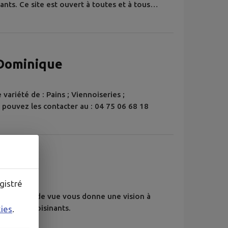
ants. Ce site est ouvert à toutes et à tous
oter qu'une aire de pique-nique et des
e de jeu.
 Dominique
ariété de : Pains ; Viennoiseries ;
pouvez les contacter au : 04 75 06 68 18
lage
gistré
ique point de vue vous donne une vision à
 reliefs avoisinants.
kies
.