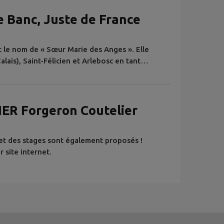
e Banc, Juste de France
it le nom de « Sœur Marie des Anges ». Elle
alais), Saint-Félicien et Arlebosc en tant
rieure générale de la congrégation de 1927 à
e au couvent Saint-Joseph en 1942 , elle
 En décembre 1942, Marie-...
IER Forgeron Coutelier
s et des stages sont également proposés !
r site internet.