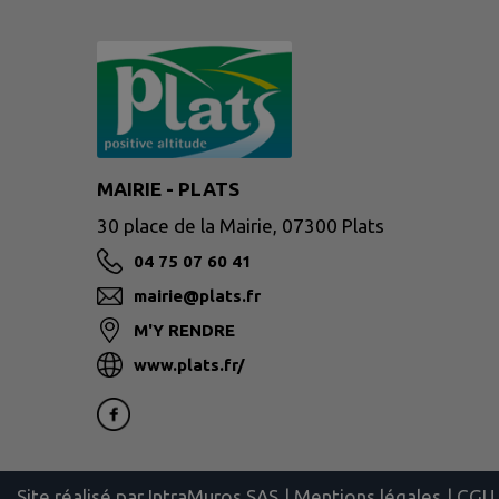
MAIRIE - PLATS
30 place de la Mairie, 07300 Plats
04 75 07 60 41
mairie@plats.fr
M'Y RENDRE
www.plats.fr/
Site réalisé par
IntraMuros SAS
|
Mentions légales
|
CGU