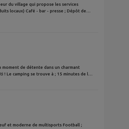
eur du village qui propose les services
duits locaux) Café - bar - presse ; Dépôt de
n moment de détente dans un charmant
 ! Le camping se trouve à ; 15 minutes de la
yon et Grenoble ; 30 minutes de Valence ;
lle. " Nous vous accueillons dans un hameau
itué à 480 m d’altitude en Ardèche verte...
uf et moderne de multisports Football ;