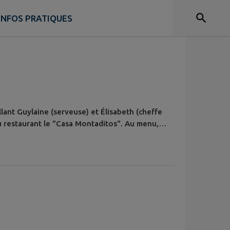
INFOS PRATIQUES
llant Guylaine (serveuse) et Élisabeth (cheffe
u restaurant le "Casa Montaditos". Au menu,
u terroir, pensée comme “ simple et accessible
mment : la pièce du boucher, des tapas (dont
s à thème (moules,...