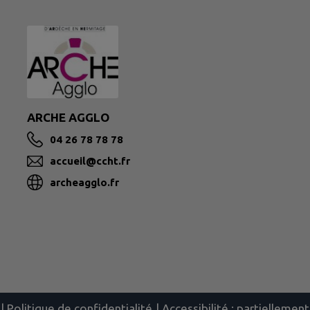
ARCHE AGGLO
04 26 78 78 78
accueil@ccht.fr
archeagglo.fr
|
Politique de confidentialité
|
Accessibilité : partielleme