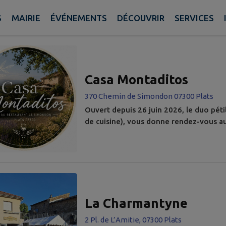
S
MAIRIE
ÉVÉNEMENTS
DÉCOUVRIR
SERVICES
A COMMUNE
AUX ALENTOURS
s d'intérêts trouvés.
Casa Montaditos
370 Chemin de Simondon 07300 Plats
Ouvert depuis 26 juin 2026, le duo péti
de cuisine), vous donne rendez-vous a
une cuisine locale à base de produits d
”. Ainsi, la cheffe vous proposera nota
des végétariens) à partager, des soirée
La Charmantyne
2 Pl. de L’Amitie, 07300 Plats