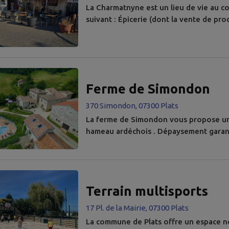
La Charmatnyne est un lieu de vie au co
suivant : Épicerie (dont la vente de pro
gaz ; Point Poste ; Point relai.
Ferme de Simondon
370 Simondon, 07300 Plats
La ferme de Simondon vous propose u
hameau ardéchois . Dépaysement garanti
ville de Tournon-sur-Rhône ; 1h15 de L
1h30 de Saint-Étienne ; 2h15 de Marsei
du XVIIIe siècle , entièrement rénové, s
Terrain multisports
17 Pl. de la Mairie, 07300 Plats
La commune de Plats offre un espace ne