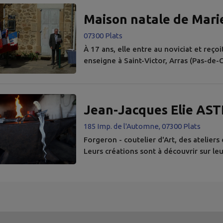
Maison natale de Mari
07300 Plats
À 17 ans, elle entre au noviciat et reço
enseigne à Saint-Victor, Arras (Pas-de-C
qu'institutrice diplômée. Elle est supé
1945. Marie-France Banc est institutric
deviendra la supérieure du pensionnat.
Jean-Jacques Elie AST
185 Imp. de l'Automne, 07300 Plats
Forgeron - coutelier d'Art, des atelier
Leurs créations sont à découvrir sur leu