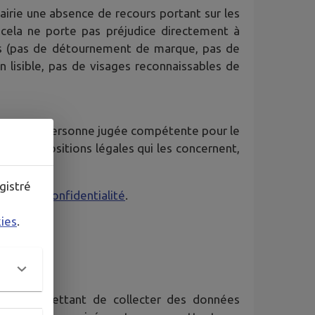
Mairie une absence de recours portant sur les
 cela ne porte pas préjudice directement à
ues (pas de détournement de marque, pas de
on lisible, pas de visages reconnaissables de
rte quelle personne jugée compétente pour le
 des dispositions légales qui les concernent,
gistré
tique de confidentialité
.
kies
.
mo
) permettant de collecter des données