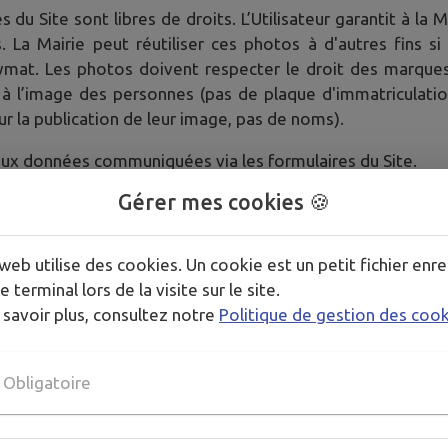
 du Site sont libres de droits. L’Utilisateur garantit à la 
La Mairie peut réutiliser ces photos à d'autres fins si
onymat. Les photos doivent respecter le droit des marq
it à l’image des personnes (pas de plaque d'immatriculati
r la publication de leur image, pas de noms).
ès aux données communiquées via les formulaires du Site.
s données communiquées via le formulaire auprès de n’impo
Gérer mes cookies 🍪
imisation de la qualité du service public dans le respect
ivités.
web utilise des cookies. Un cookie est un petit fichier enre
a gestion de vos données personnelles, consultez notre
poli
e terminal lors de la visite sur le site.
 savoir plus, consultez notre
Politique de gestion des coo
Obligatoire
, celui-ci est équipé d'un système de traceurs (
Mato