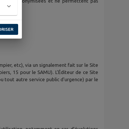
iques sont anonymisées et ne permettent pas
ORISER
ier, etc), via un signalement fait sur le Site
iers, 15 pour le SAMU). L'Éditeur de ce Site
ou tout autre service public d'urgence) par le
’utilisation, notamment en cas d’évolutions