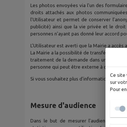
Les photos envoyées via l'un des formulaires
droits attachés aux photos communiquées. 
l'Utilisateur et permet de conserver l’an
publicité) ainsi que la vie privée et le dro
personnes n’ayant pas donné leur accord pou
L’Utilisateur est averti que la Mairie a acc
La Mairie a la possibilité de transférer le
traitement de la demande dans un souci d’opt
personne qui peut être externe à ces collect
Ce site 
Si vous souhaitez plus d'informations sur l
sur votr
Pour en
Mesure d'audience
Dans le but de mesurer l'audience du Site