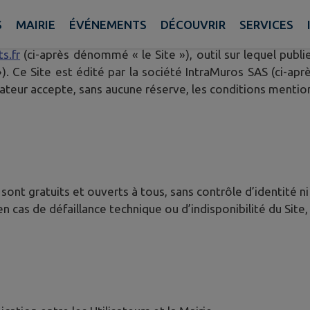
S
MAIRIE
ÉVÉNEMENTS
DÉCOUVRIR
SERVICES
définir les conditions d’accès et d’utilisation par l’utili
s.fr
(ci-après dénommé « le Site »), outil sur lequel publi
 Ce Site est édité par la société IntraMuros SAS (ci-aprè
ilisateur accepte, sans aucune réserve, les conditions mentio
s sont gratuits et ouverts à tous, sans contrôle d’identité ni
 cas de défaillance technique ou d’indisponibilité du Site, 