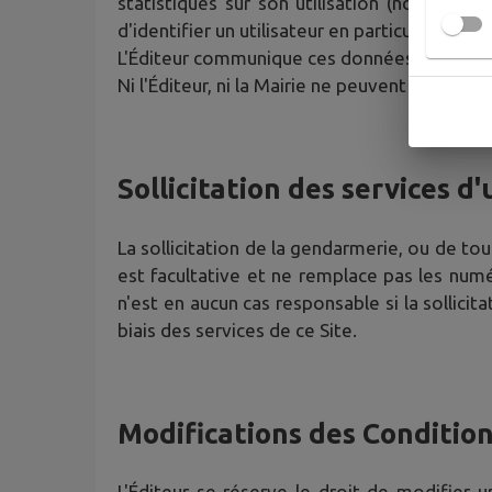
statistiques sur son utilisation (nombre d
d'identifier un utilisateur en particulier.
L'Éditeur communique ces données à la Mairie
Ni l'Éditeur, ni la Mairie ne peuvent revendre
Sollicitation des services d'
La sollicitation de la gendarmerie, ou de tou
est facultative et ne remplace pas les numé
n'est en aucun cas responsable si la sollicit
biais des services de ce Site.
Modifications des Condition
L'Éditeur se réserve le droit de modifier 