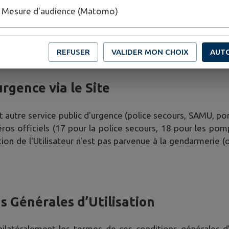
e vues, nombre d’utilisateurs, ...). Ces données statist
Mesure d'audience (Matomo)
 si elle le souhaite.
 ou louer ces informations à un tiers.
REFUSER
VALIDER MON CHOIX
AUT
urgence via le Site
t autre service public d'urgence (police secours, SAMU, pomp
ros officiels (17 pour la police secours, 18 pour les pomp
ation de l'Utilisateur n'est pas parvenue à la gendarmerie (
s Générales d’Utilisation
unilatéralement les termes de ces conditions générales d