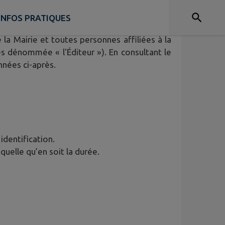
INFOS PRATIQUES
sateur (ci-après dénommé l’« Utilisateur ») du
e la Mairie et toutes personnes affiliées à la
s dénommée « l'Éditeur »). En consultant le
nnées ci-après.
 identification.
quelle qu’en soit la durée.