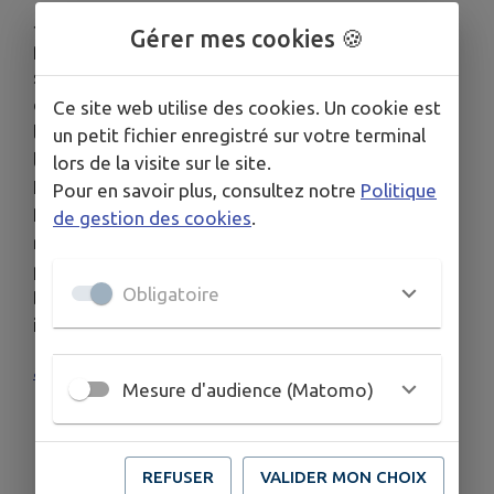
Je vous prie de trouver ci-joint un arrêté
Gérer mes cookies 🍪
préfectoral n° 07-2025-09-26-0004 du 26
septembre 2025 fixant les conditions de
circulation dans le département de l’Ardèche à
Ce site web utilise des cookies. Un cookie est
l’occasion des championnats d’Europe de cyclisme
un petit fichier enregistré sur votre terminal
les 3 4 et 5 octobre 2025.
lors de la visite sur le site.
Les communes de Guilherand-Granges et de Saint-
Pour en savoir plus, consultez notre
Politique
Péray étant les plus impactées par cette
de gestion des cookies
.
manifestation, ont pris un arrêté municipal propre
pour leurs voiries.
Obligatoire
Des panneaux indiquant les déviations seront
installés en amont des axes privatisés.
arrêté préfectoral n° 07-2025-09-26-0004
Mesure d'audience (Matomo)
REFUSER
VALIDER MON CHOIX