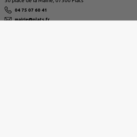
30 place de la Mairie, 07300 Plats
04 75 07 60 41
mairie@plats.fr
M'Y RENDRE
www.plats.fr/
ARCHE AGGLO
04 26 78 78 78
accueil@ccht.fr