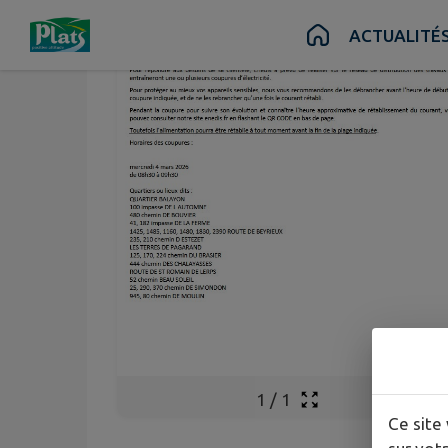
Contenu
Menu
Recherche
Pied de page
ACTUALITÉ
1
/
1
Ce site 