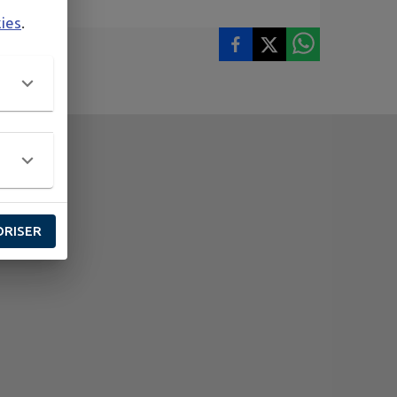
kies
.
ORISER