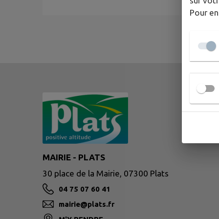
sur votr
Pour en
MAIRIE - PLATS
30 place de la Mairie, 07300 Plats
04 75 07 60 41
mairie@plats.fr