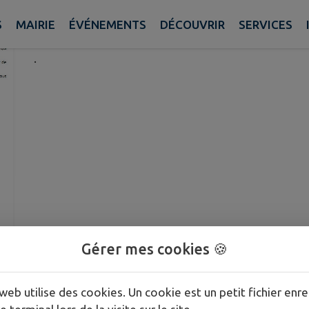
Publié le lundi 23 février 2026 - Plats
S
MAIRIE
ÉVÉNEMENTS
DÉCOUVRIR
SERVICES
.
Gérer mes cookies 🍪
web utilise des cookies. Un cookie est un petit fichier enre