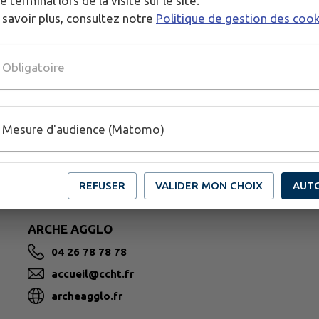
e terminal lors de la visite sur le site.
 savoir plus, consultez notre
Politique de gestion des coo
Obligatoire
Mesure d'audience (Matomo)
REFUSER
VALIDER MON CHOIX
AUT
ARCHE AGGLO
04 26 78 78 78
accueil@ccht.fr
archeagglo.fr