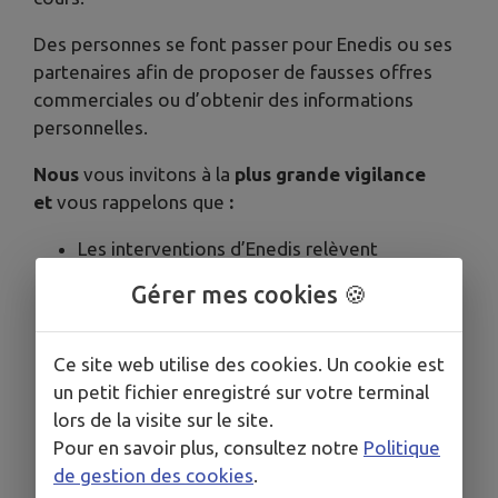
Des personnes se font passer pour Enedis ou ses
partenaires afin de proposer de fausses offres
commerciales ou d’obtenir des informations
personnelles.
Nous
vous invitons à la
plus grande vigilance
et
vous rappelons
que
:
Les interventions d’Enedis relèvent
exclusivement de missions de service public,
Gérer mes cookies 🍪
comme le raccordement, la gestion du
compteur Linky, le dépannage ou la mise en
service de l’électricité.
Ce site web utilise des cookies. Un cookie est
Enedis ne pratique aucun démarchage
un petit fichier enregistré sur votre terminal
commercial et ne propose aucun produit
lors de la visite sur le site.
ou service à la vente.
Pour en savoir plus, consultez notre
Politique
Toute intervention d’Enedis nécessitant
de gestion des cookies
.