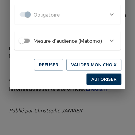
l’accès à votre installation électrique fait
systématiquement l’objet d’un rendez-
Obligatoire
vous préalable, sauf situation d’urgence ou
de sécurité sur le réseau électrique.
Mesure d'audience (Matomo)
En cas de doute, ne communiquez aucune
information et mettez fin à l’échange.
REFUSER
VALIDER MON CHOIX
AUTORISER
Vous pouvez également retrouver ces
informations sur le site officiel
Enedis.fr
Publié par Christophe JANVIER