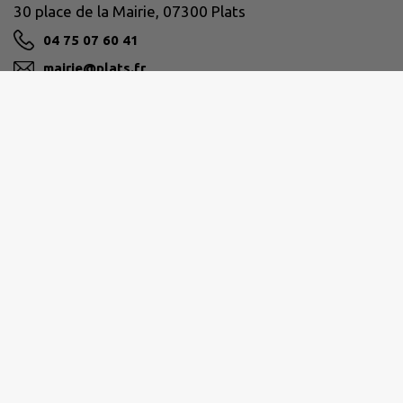
30 place de la Mairie, 07300 Plats
04 75 07 60 41
mairie@plats.fr
M'Y RENDRE
www.plats.fr/
ARCHE AGGLO
04 26 78 78 78