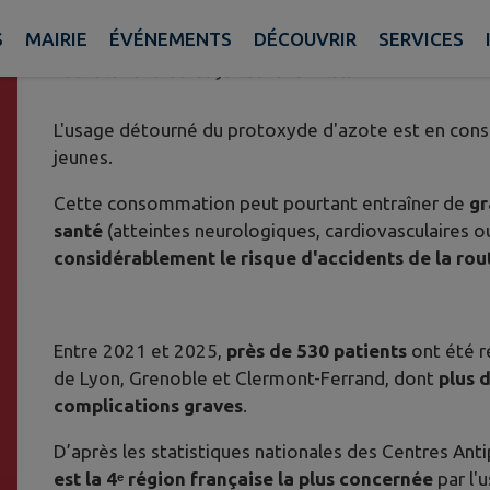
DANGERS
S
MAIRIE
ÉVÉNEMENTS
DÉCOUVRIR
SERVICES
Publié le vendredi 03 juillet 2026 - Plats
L'usage détourné du protoxyde d'azote est en con
jeunes.
Cette consommation peut pourtant entraîner de
gr
santé
(atteintes neurologiques, cardiovasculaires o
considérablement le risque d'accidents de la rou
Entre 2021 et 2025,
près de 530 patients
ont été r
de Lyon, Grenoble et Clermont-Ferrand, dont
plus d
complications graves
.
D’après les statistiques nationales des Centres Ant
est la 4ᵉ région française la plus concernée
par l'