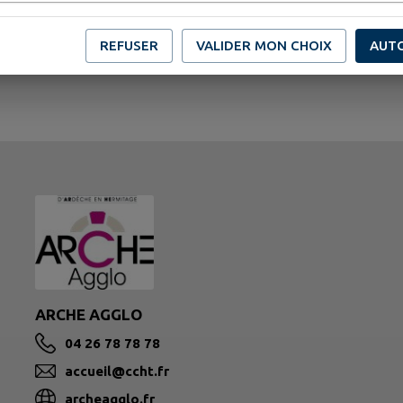
REFUSER
VALIDER MON CHOIX
AUT
ARCHE AGGLO
04 26 78 78 78
accueil@ccht.fr
archeagglo.fr