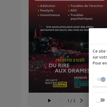
Ce site 
sur votr
Pour en
1
/
3