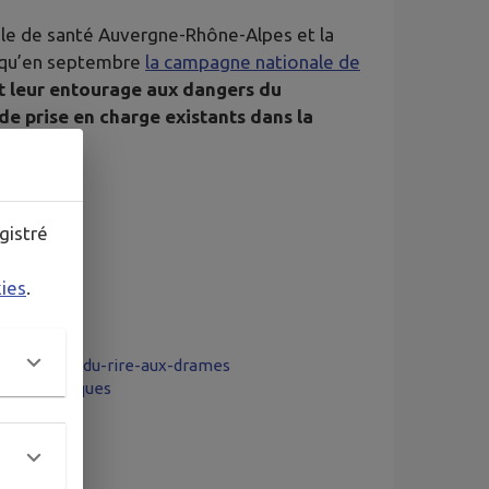
nale de santé Auvergne-Rhône-Alpes et la
jusqu’en septembre
la campagne nationale de
 et leur entourage aux dangers du
de prise en charge existants dans la
gistré
kies
.
-passe-vite-du-rire-aux-drames
-azote-risques