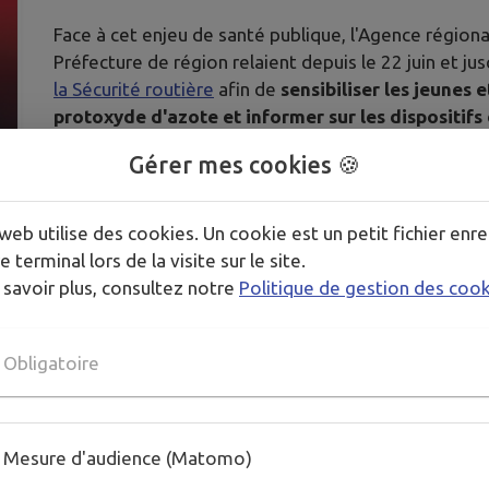
Face à cet enjeu de santé publique, l'Agence régio
Préfecture de région relaient depuis le 22 juin et 
la Sécurité routière
afin de
sensibiliser les jeunes
protoxyde d'azote et informer sur les dispositifs 
région
.
Gérer mes cookies 🍪
Télécharger la pièce jointe
web utilise des cookies. Un cookie est un petit fichier enre
e terminal lors de la visite sur le site.
Publié par Christophe JANVIER
 savoir plus, consultez notre
Politique de gestion des coo
PLUS D'INFORMATIONS
Obligatoire
https://www.securite-routiere.gouv.fr/protoxyde-dazote
https://www.chu-lyon.fr/document-prevention-protoxyde
Mesure d'audience (Matomo)