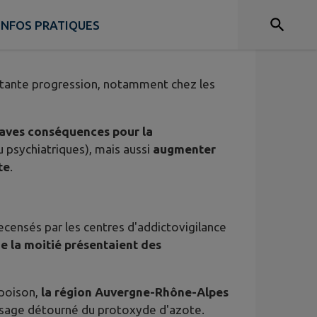
INFOS PRATIQUES
stante progression, notamment chez les
aves conséquences pour la
u psychiatriques), mais aussi
augmenter
te
.
ecensés par les centres d'addictovigilance
e la moitié présentaient des
ipoison,
la région Auvergne-Rhône-Alpes
usage détourné du protoxyde d'azote.