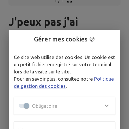
1
/
1
J'peux pas j'ai
pétanque à la Vanelle
Gérer mes cookies 🍪
Châteauneuf-sur-Isère
Ce site web utilise des cookies. Un cookie est
un petit fichier enregistré sur votre terminal
INFORMATIONS PRATIQUES
lors de la visite sur le site.
Pour en savoir plus, consultez notre
Politique
LIEU
de gestion des cookies
.
La Vanelle, 26300 Châteauneuf-sur-Isère
DATE
Le dim. 6 juil.
Obligatoire
HORAIRES
Début de partie à 11h
TARIFS