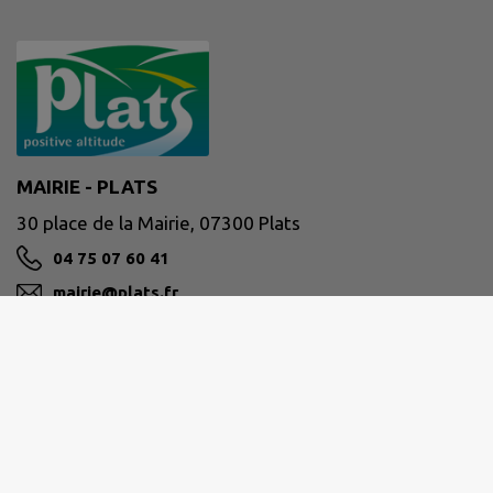
MAIRIE - PLATS
30 place de la Mairie, 07300 Plats
04 75 07 60 41
mairie@plats.fr
M'Y RENDRE
www.plats.fr/