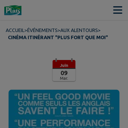
Contenu
Menu
Recherche
Pied de page
ACCUEIL
>
ÉVÉNEMENTS
>
AUX ALENTOURS
>
CINÉMA ITINÉRANT "PLUS FORT QUE MOI"
Juin
09
Mar.