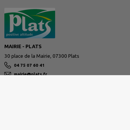
MAIRIE - PLATS
30 place de la Mairie, 07300 Plats
04 75 07 60 41
mairie@plats.fr
M'Y RENDRE
www.plats.fr/