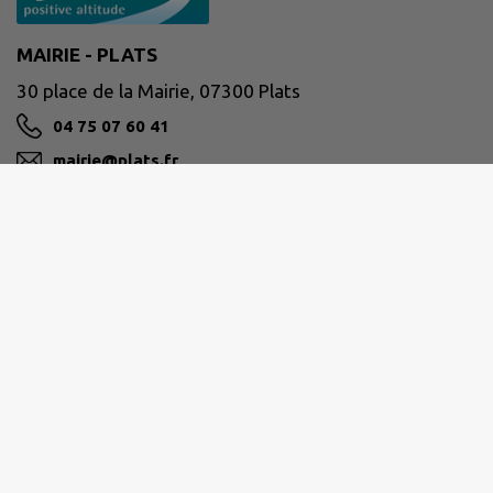
MAIRIE - PLATS
30 place de la Mairie, 07300 Plats
04 75 07 60 41
mairie@plats.fr
M'Y RENDRE
www.plats.fr/