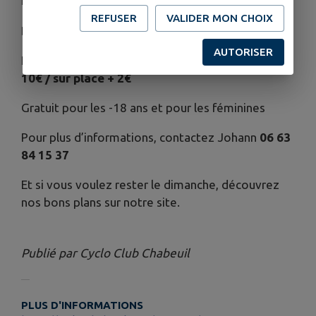
Ravitos de qualité + repas cuisiné à l’arrivée
REFUSER
VALIDER MON CHOIX
Départ stade des flandennes dès 6h30
AUTORISER
Inscriptions sur
Helloasso 12€ / licenciés FFCT
10€ / sur place + 2€
Gratuit pour les -18 ans et pour les féminines
Pour plus d’informations, contactez Johann
06 63
84 15 37
Et si vous voulez rester le dimanche, découvrez
nos bons plans sur notre site.
Publié par Cyclo Club Chabeuil
PLUS D'INFORMATIONS