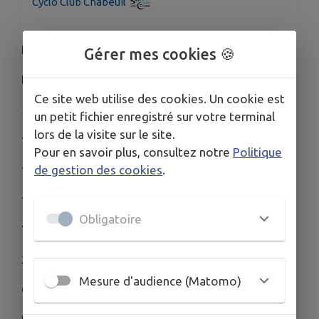
Cyclo Club Chabeuil
Raye Cyclo Vercors – 06 juin 2026.
Gérer mes cookies 🍪
Départ de Chabeuil 26 Drôme
Ce site web utilise des cookies. Un cookie est
5 parcours et 1 parcours de Gravel ouvert au tous.
un petit fichier enregistré sur votre terminal
lors de la visite sur le site.
170km 3050d+
Pour en savoir plus, consultez notre
Politique
135km 2450d+
de gestion des cookies
.
100km 1600d+
Obligatoire
70km 1100d+
30km 375d+
Mesure d'audience (Matomo)
Gravel 70km 850d+