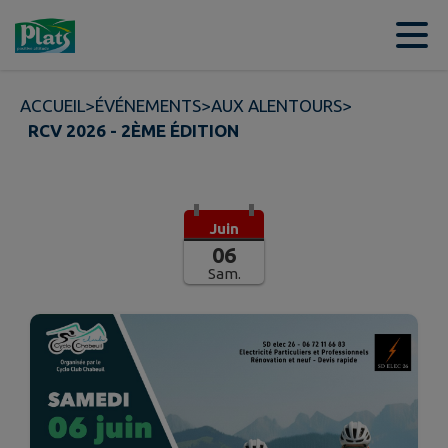
Contenu
Menu
Recherche
Pied de page
ACCUEIL
>
ÉVÉNEMENTS
>
AUX ALENTOURS
>
RCV 2026 - 2ÈME ÉDITION
Juin
06
Sam.