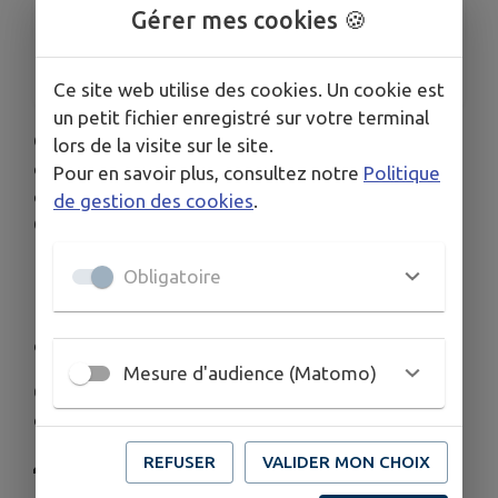
De 13h00 à 23h00
Gérer mes cookies 🍪
ORGANISÉ PAR
Amicale Laïque de l'École de Chanos-Curson
Ce site web utilise des cookies. Un cookie est
un petit fichier enregistré sur votre terminal
Que vous soyez tireur d'élite ou pointeur du
lors de la visite sur le site.
dimanche, venez vous affronter lors du concours
Pour en savoir plus, consultez notre
Politique
de pétanque de l'Amicale Laïque de l'École de
de gestion des cookies
.
Chanos-Curson !
📅 Samedi 06 juin 2026
Obligatoire
📍 Place du Foyer Familial Jean Sauvajon et Place
du 8 Mai à Chanos-Curson
Mesure d'audience (Matomo)
🕐 Inscription sur place à partir de 13h00 - Début
des parties à 14h00.
REFUSER
VALIDER MON CHOIX
👥 Doublette formée - 10€ la doublette