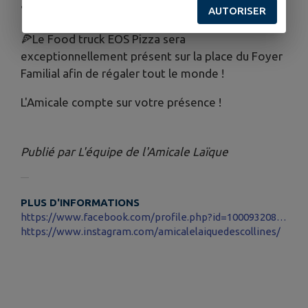
🏆Finalistes et demi-finalistes récompensés !
AUTORISER
🍕Le Food truck EOS Pizza sera
exceptionnellement présent sur la place du Foyer
Familial afin de régaler tout le monde !
L'Amicale compte sur votre présence !
Publié par L'équipe de l'Amicale Laïque
PLUS D'INFORMATIONS
https://www.facebook.com/profile.php?id=100093208975130
https://www.instagram.com/amicalelaiquedescollines/