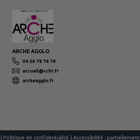
ARCHE AGGLO
04 26 78 78 78
accueil@ccht.fr
archeagglo.fr
|
Politique de confidentialité
|
Accessibilité : partielleme