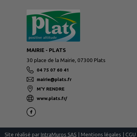
MAIRIE - PLATS
30 place de la Mairie, 07300 Plats
04 75 07 60 41
mairie@plats.fr
M'Y RENDRE
www.plats.fr/
Site réalisé par
IntraMuros SAS
|
Mentions légales
|
CGU