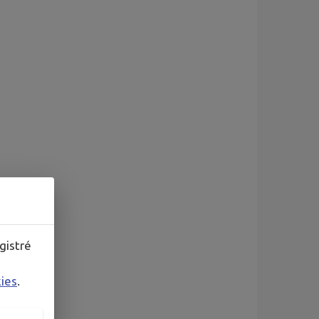
gistré
 laisse.
kies
.