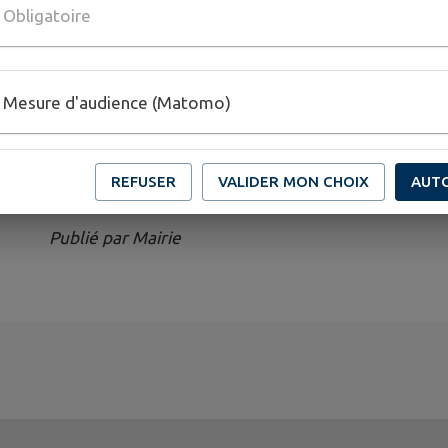
Obligatoire
10, rue des tourterelles
Samedi et dimanche de 10h à 12h et de 14h à 18h
Mesure d'audience (Matomo)
5 € (Gratuit pour les moins de 15 ans)
Télécharger la pièce jointe
REFUSER
VALIDER MON CHOIX
AUT
Publié par Mairie