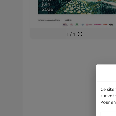
1
/
1
Ce site 
sur votr
Pour en