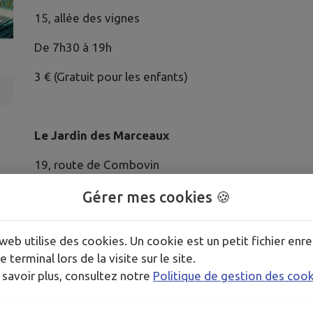
15, allée des vignes
De 7h30 à 19h
3 € (Gratuit pour les enfants)
Le Jardin des Marceaux
19, route de Combovin
Samedi et dimanche de 9h à 18h
Gérer mes cookies 🍪
5 € (Gratuit pour les moins de 18 ans)
web utilise des cookies. Un cookie est un petit fichier enre
Nos amis les chiens sont acceptés s'ils sont tenus en
e terminal lors de la visite sur le site.
 savoir plus, consultez notre
Politique de gestion des coo
La Palette des Couleurs