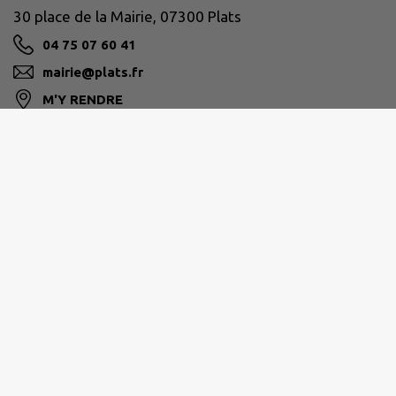
30 place de la Mairie, 07300 Plats
04 75 07 60 41
mairie@plats.fr
M'Y RENDRE
www.plats.fr/
ARCHE AGGLO
04 26 78 78 78