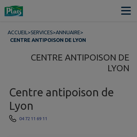
Contenu
Menu
Recherche
Pied de page
ACCUEIL
>
SERVICES
>
ANNUAIRE
>
CENTRE ANTIPOISON DE LYON
CENTRE ANTIPOISON DE
LYON
Centre antipoison de
Lyon
04 72 11 69 11